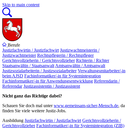
Skip to main content
Berufe
Justizfachwirtin / Justizfachwirt
Justizwachtmeisterin /
Justizwachtmeister
Rechtspflegerin / Rechtspfleger
Gerichtsvollzieherin / Gerichtsvollzieher
Richterin / Richter
Staatsanwältin / Staatsanwalt
Amtsanwältin / Amtsanwalt
Justizsozialarbeiterin / Justizsozialarbeiter
Verwaltungsmitarbeiter/-in
beim AJSD
Fachinformatiker/-in für Systemintegration
Fachinformatiker/-in für Anwendungsentwicklung
Referendarin /
Referendar
Justizassistentin / Justizassistent
Nicht ganz das Richtige dabei?
Schauen Sie doch mal unter
www.gemeinsam-sicher-Mensch.de
, da
finden Sie viele weitere Justiz-Jobs.
Ausbildung
Justizfachwirtin / Justizfachwirt
Gerichtsvollzieherin /
Gerichtsvollzieher
Fachinformatiker/-in für Systemintegration (ZIB)