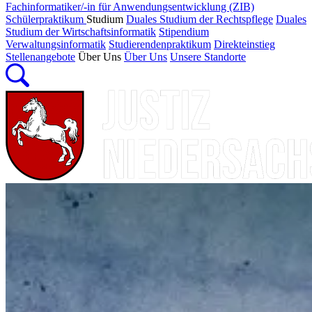
Fachinformatiker/-in für Anwendungsentwicklung (ZIB)
Schülerpraktikum
Studium
Duales Studium der Rechtspflege
Duales
Studium der Wirtschaftsinformatik
Stipendium
Verwaltungsinformatik
Studierendenpraktikum
Direkteinstieg
Stellenangebote
Über Uns
Über Uns
Unsere Standorte