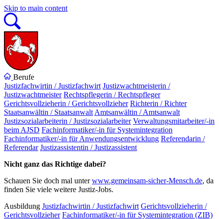
Skip to main content
Berufe
Justizfachwirtin / Justizfachwirt
Justizwachtmeisterin /
Justizwachtmeister
Rechtspflegerin / Rechtspfleger
Gerichtsvollzieherin / Gerichtsvollzieher
Richterin / Richter
Staatsanwältin / Staatsanwalt
Amtsanwältin / Amtsanwalt
Justizsozialarbeiterin / Justizsozialarbeiter
Verwaltungsmitarbeiter/-in
beim AJSD
Fachinformatiker/-in für Systemintegration
Fachinformatiker/-in für Anwendungsentwicklung
Referendarin /
Referendar
Justizassistentin / Justizassistent
Nicht ganz das Richtige dabei?
Schauen Sie doch mal unter
www.gemeinsam-sicher-Mensch.de
, da
finden Sie viele weitere Justiz-Jobs.
Ausbildung
Justizfachwirtin / Justizfachwirt
Gerichtsvollzieherin /
Gerichtsvollzieher
Fachinformatiker/-in für Systemintegration (ZIB)