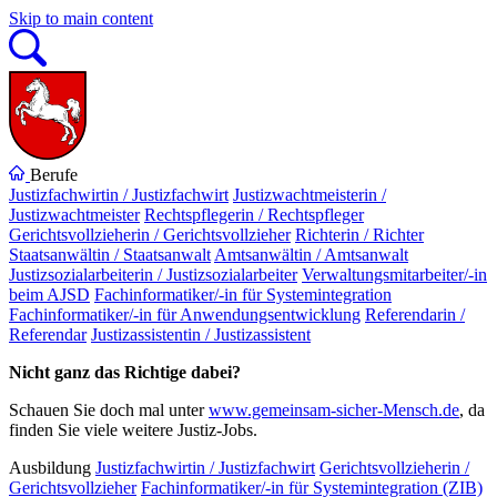
Skip to main content
Berufe
Justizfachwirtin / Justizfachwirt
Justizwachtmeisterin /
Justizwachtmeister
Rechtspflegerin / Rechtspfleger
Gerichtsvollzieherin / Gerichtsvollzieher
Richterin / Richter
Staatsanwältin / Staatsanwalt
Amtsanwältin / Amtsanwalt
Justizsozialarbeiterin / Justizsozialarbeiter
Verwaltungsmitarbeiter/-in
beim AJSD
Fachinformatiker/-in für Systemintegration
Fachinformatiker/-in für Anwendungsentwicklung
Referendarin /
Referendar
Justizassistentin / Justizassistent
Nicht ganz das Richtige dabei?
Schauen Sie doch mal unter
www.gemeinsam-sicher-Mensch.de
, da
finden Sie viele weitere Justiz-Jobs.
Ausbildung
Justizfachwirtin / Justizfachwirt
Gerichtsvollzieherin /
Gerichtsvollzieher
Fachinformatiker/-in für Systemintegration (ZIB)