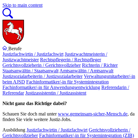
Skip to main content
Berufe
Justizfachwirtin / Justizfachwirt
Justizwachtmeisterin /
Justizwachtmeister
Rechtspflegerin / Rechtspfleger
Gerichtsvollzieherin / Gerichtsvollzieher
Richterin / Richter
Staatsanwältin / Staatsanwalt
Amtsanwältin / Amtsanwalt
Justizsozialarbeiterin / Justizsozialarbeiter
Verwaltungsmitarbeiter/-in
beim AJSD
Fachinformatiker/-in für Systemintegration
Fachinformatiker/-in für Anwendungsentwicklung
Referendarin /
Referendar
Justizassistentin / Justizassistent
Nicht ganz das Richtige dabei?
Schauen Sie doch mal unter
www.gemeinsam-sicher-Mensch.de
, da
finden Sie viele weitere Justiz-Jobs.
Ausbildung
Justizfachwirtin / Justizfachwirt
Gerichtsvollzieherin /
Gerichtsvollzieher
Fachinformatiker/-in für Systemintegration (ZIB)